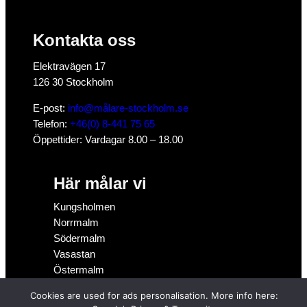
Kontakta oss
Elektravägen 17
126 30 Stockholm
E-post:
info@målare-stockholm.se
Telefon:
+46(0) 8-441 75 65
Öppettider: Vardagar 8.00 – 18.00
Här målar vi
Kungsholmen
Norrmalm
Södermalm
Vasastan
Östermalm
Cookies are used for ads personalisation. More info here:
Om Målare-Stockholm.Se