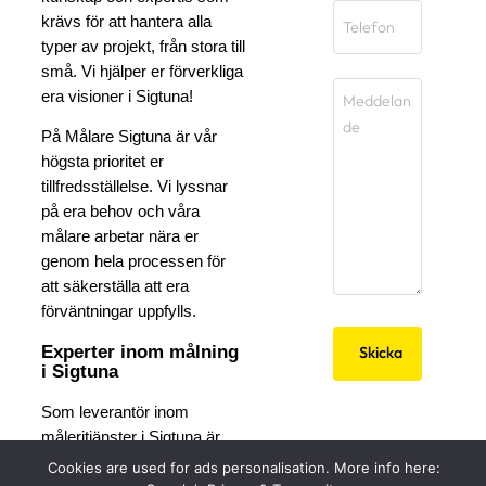
krävs för att hantera alla
typer av projekt, från stora till
små. Vi hjälper er förverkliga
era visioner i Sigtuna!
På Målare Sigtuna är vår
högsta prioritet er
tillfredsställelse. Vi lyssnar
på era behov och våra
målare arbetar nära er
genom hela processen för
att säkerställa att era
förväntningar uppfylls.
Experter inom målning
i Sigtuna
Som leverantör inom
måleritjänster i Sigtuna är
vårt mål att skapa platser
Cookies are used for ads personalisation. More info here: