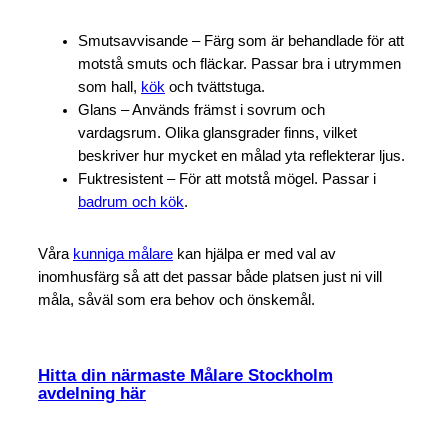
Smutsavvisande – Färg som är behandlade för att
motstå smuts och fläckar. Passar bra i utrymmen
som hall,
kök
och tvättstuga.
Glans – Används främst i sovrum och
vardagsrum. Olika glansgrader finns, vilket
beskriver hur mycket en målad yta reflekterar ljus.
Fuktresistent – För att motstå mögel. Passar i
badrum och kök
.
Våra
kunniga målare
kan hjälpa er med val av
inomhusfärg så att det passar både platsen just ni vill
måla, såväl som era behov och önskemål.
Hitta din närmaste Målare Stockholm
avdelning här