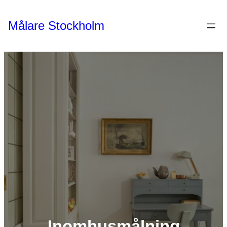
Hoppa
till
Målare Stockholm
innehåll
Inomhusmålning