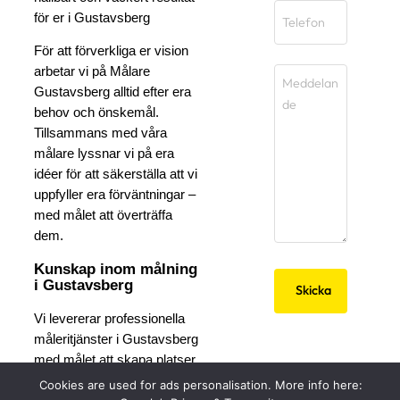
för er i Gustavsberg
För att förverkliga er vision
arbetar vi på Målare
Gustavsberg alltid efter era
behov och önskemål.
Tillsammans med våra
målare lyssnar vi på era
idéer för att säkerställa att vi
uppfyller era förväntningar –
med målet att överträffa
dem.
Kunskap inom målning
i Gustavsberg
Vi levererar professionella
måleritjänster i Gustavsberg
med målet att skapa platser
som våra kunder trivs med.
Cookies are used for ads personalisation. More info here: