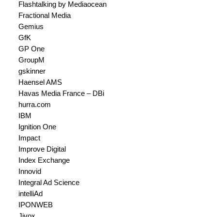
Flashtalking by Mediaocean
Fractional Media
Gemius
GfK
GP One
GroupM
gskinner
Haensel AMS
Havas Media France – DBi
hurra.com
IBM
Ignition One
Impact
Improve Digital
Index Exchange
Innovid
Integral Ad Science
intelliAd
IPONWEB
Jivox