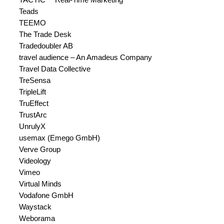
TACTIC™ Real-Time Marketing
Teads
TEEMO
The Trade Desk
Tradedoubler AB
travel audience – An Amadeus Company
Travel Data Collective
TreSensa
TripleLift
TruEffect
TrustArc
UnrulyX
usemax (Emego GmbH)
Verve Group
Videology
Vimeo
Virtual Minds
Vodafone GmbH
Waystack
Weborama