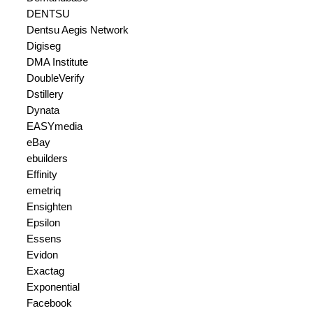
DENTSU
Dentsu Aegis Network
Digiseg
DMA Institute
DoubleVerify
Dstillery
Dynata
EASYmedia
eBay
ebuilders
Effinity
emetriq
Ensighten
Epsilon
Essens
Evidon
Exactag
Exponential
Facebook