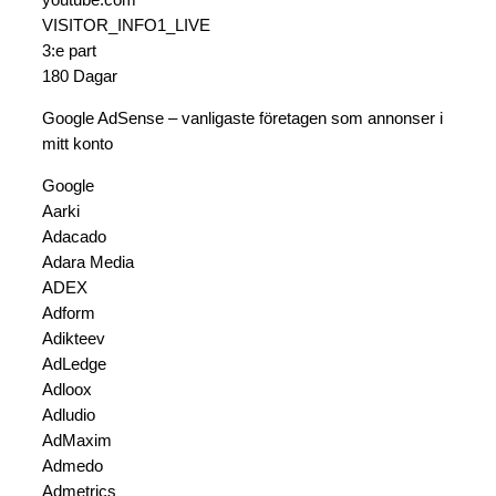
youtube.com
VISITOR_INFO1_LIVE
3:e part
180 Dagar
Google AdSense – vanligaste företagen som annonser i
mitt konto
Google
Aarki
Adacado
Adara Media
ADEX
Adform
Adikteev
AdLedge
Adloox
Adludio
AdMaxim
Admedo
Admetrics