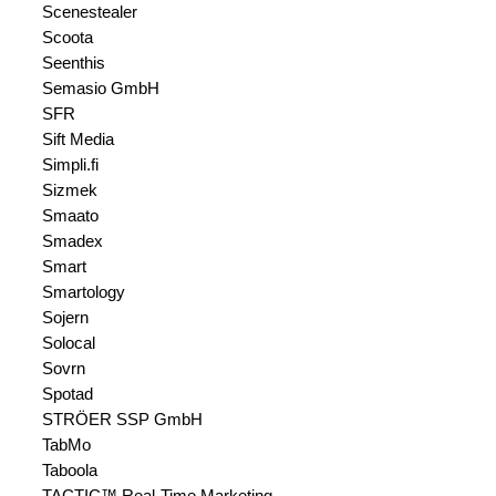
Scenestealer
Scoota
Seenthis
Semasio GmbH
SFR
Sift Media
Simpli.fi
Sizmek
Smaato
Smadex
Smart
Smartology
Sojern
Solocal
Sovrn
Spotad
STRÖER SSP GmbH
TabMo
Taboola